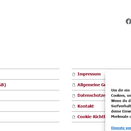
F
Impressum
GB)
Allgemeine Geschäftsbed
Um dir ein
Datenschutzerklärung
Cookies, u
Wenn du di
Kontakt
Surfverhal
deine Einw
Cookie-Richtlinie (EU)
Merkmale u
Dienste ve