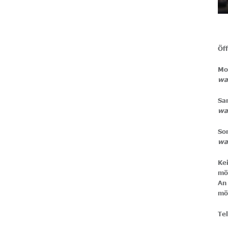
Öf
Mo
wa
Sa
wa
So
wa
Ke
An
mö
Te