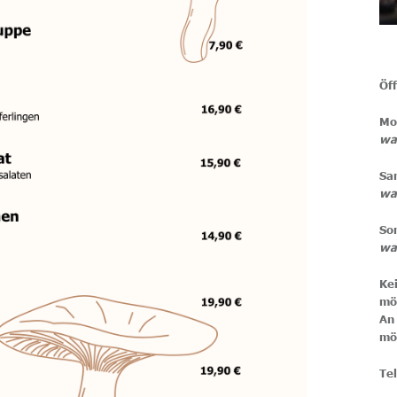
Öf
Mo
wa
Sa
wa
So
wa
Ke
An
mö
Te