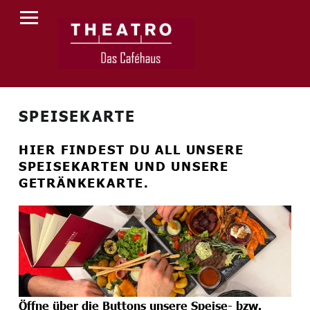
PRIMARY MENU
T
H
E
A
T
SPEISEKARTE
R
O
HIER FINDEST DU ALL UNSERE
SPEISEKARTEN UND UNSERE
GETRÄNKEKARTE.
Öffne über die Buttons unsere Speise- bzw.