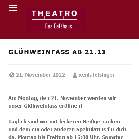
PRIMARY MENU
T
H
E
A
T
GLÜHWEINFASS AB 21.11
R
O
Posted on:
Written by:
21. November 2022
xeniafelsinger
Am Montag, den 21. November werden wir
unser Glühweinfass eröffnen!
Täglich sind wir mit leckeren Heißgetränken
und dem ein oder anderen Spekulatius für dich
da. Montag bis Freitag ab 16:00 Uhr, Samstag