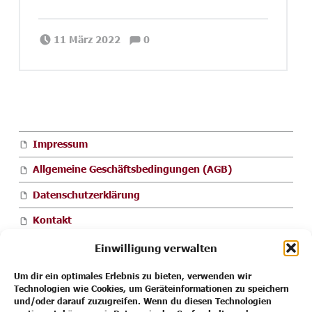
Comments:
Posted on:
Written by:
Comments:
Janina Priano
11 März 2022
0
FOOTER SIDEBAR
Impressum
Allgemeine Geschäftsbedingungen (AGB)
Datenschutzerklärung
Kontakt
Cookie-Richtlinie (EU)
Einwilligung verwalten
Um dir ein optimales Erlebnis zu bieten, verwenden wir
Technologien wie Cookies, um Geräteinformationen zu speichern
und/oder darauf zuzugreifen. Wenn du diesen Technologien
Impressum