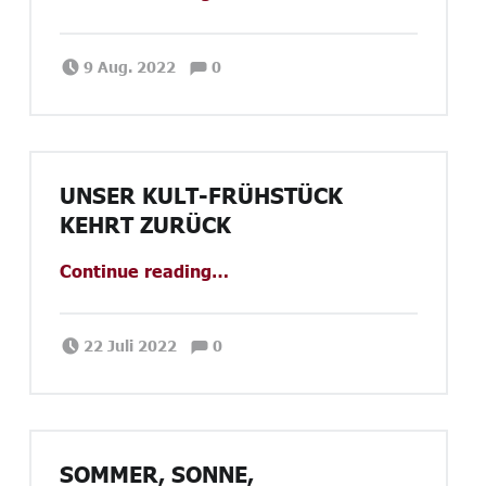
Comments:
Posted on:
Written by:
Comments:
Janina Priano
9 Aug. 2022
0
UNSER KULT-FRÜHSTÜCK
KEHRT ZURÜCK
“Unser Kult-Frühstück kehrt zurück”
Continue reading
…
Comments:
Posted on:
Written by:
Comments:
Janina Priano
22 Juli 2022
0
SOMMER, SONNE,