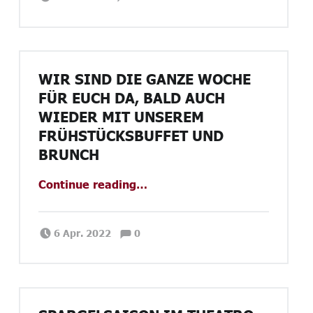
WIR SIND DIE GANZE WOCHE
FÜR EUCH DA, BALD AUCH
WIEDER MIT UNSEREM
FRÜHSTÜCKSBUFFET UND
BRUNCH
Continue reading
…
“Wir sind die ganze Woche für Euch da, bald auch wieder mit unserem Frühstücksbuffet und Brunch”
Comments:
Posted on:
Written by:
Comments:
Janina Priano
6 Apr. 2022
0