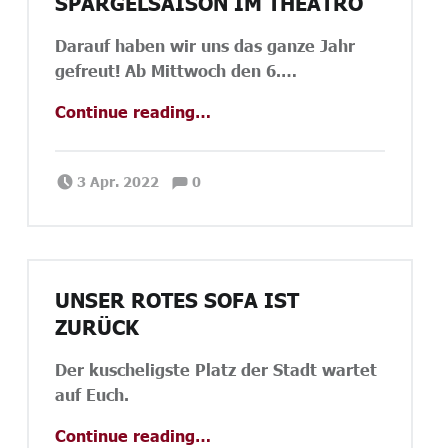
SPARGELSAISON IM THEATRO
Darauf haben wir uns das ganze Jahr
gefreut! Ab Mittwoch den 6.…
“Spargelsaison im Theatro”
Continue reading
…
Comments:
Posted on:
Written by:
Comments:
Janina Priano
3 Apr. 2022
0
UNSER ROTES SOFA IST
ZURÜCK
Der kuscheligste Platz der Stadt wartet
auf Euch.
“UNSER ROTES SOFA IST ZURÜCK”
Continue reading
…