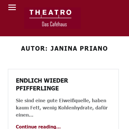
PRIMARY MENU
T
H
E
A
T
AUTOR:
JANINA PRIANO
R
O
ENDLICH WIEDER
PFIFFERLINGE
Sie sind eine gute Eiweißquelle, haben
kaum Fett, wenig Kohlenhydrate, dafür
einen…
“Endlich wieder Pfifferlinge”
Continue reading
…