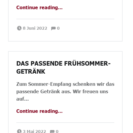
“Zum Tod von Klaus Pierwoß”
Continue reading
…
Comments:
Posted on:
Written by:
Comments:
Janina Priano
8 Juni 2022
0
DAS PASSENDE FRÜHSOMMER-
GETRÄNK
Zum Sommer-Empfang schenken wir das
passende Getränk aus. Wir freuen uns
auf…
“Das passende Frühsommer-Getränk”
Continue reading
…
Comments:
Posted on:
Written by:
Comments:
Janina Priano
3 Mai 2022
0