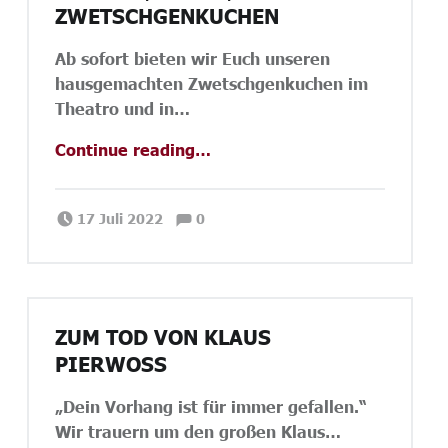
ZWETSCHGENKUCHEN
Ab sofort bieten wir Euch unseren
hausgemachten Zwetschgenkuchen im
Theatro und in…
“Sommer, Sonne, Zwetschgenkuchen”
Continue reading
…
Comments:
Posted on:
Written by:
Comments:
Janina Priano
17 Juli 2022
0
ZUM TOD VON KLAUS
PIERWOSS
„Dein Vorhang ist für immer gefallen.“
Wir trauern um den großen Klaus…